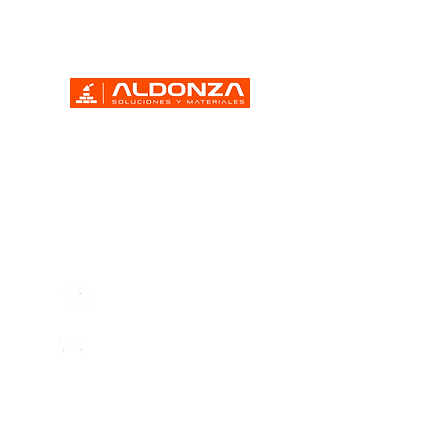
Vía José López Portillo No. 88 km
15.5 Colonia Buenavista Tultitlán,
Estado de México
CP 54944
Contácto
55 6731 7378
55 6731 7377
ventas@aldonza.net
Suscribete hoy para recibir ofertas,
promociones y más!