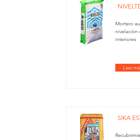
NIVELT
Mortero au
nivelación 
interiores
Leer má
SIKA E
Recubrimie