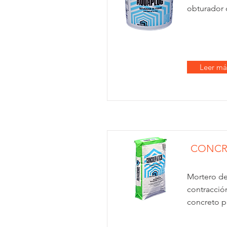
obturador d
Leer má
CONCR
Mortero de
contracció
concreto pa