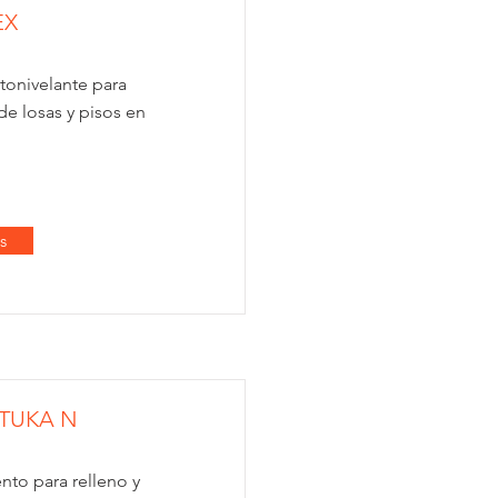
EX
tonivelante para
de losas y pisos en
s
STUKA N
nto para relleno y