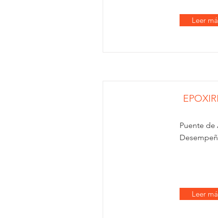
Leer má
EPOXIR
Puente de 
Desempe
Leer má