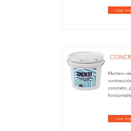
Leer má
CONCR
Mortero de
contracció
concreto, p
horizontal
Leer má