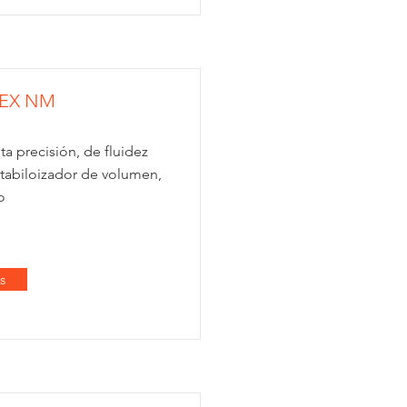
EX NM
ta precisión, de fluidez
stabiloizador de volumen,
o
s