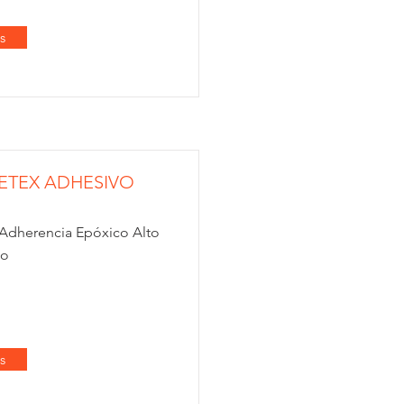
s
ETEX ADHESIVO
Adherencia Epóxico Alto
ño
s