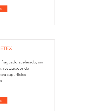
s
ETEX
 fraguado acelerado, sin
n, restaurador de
ara superficies
es
s