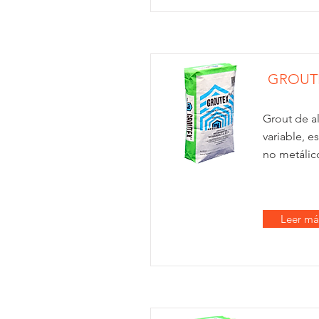
GROUT
Grout de al
variable, e
no metálic
Leer má