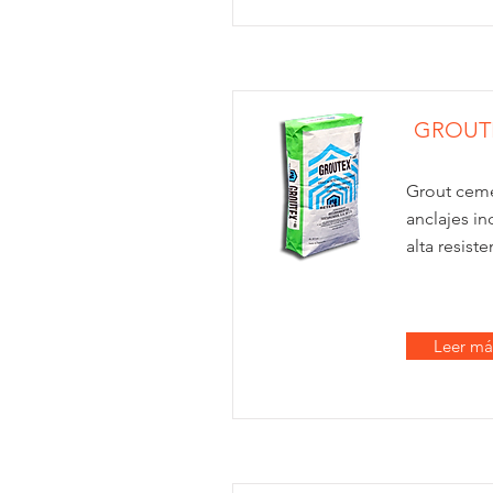
GROUTE
Grout ceme
anclajes in
alta resist
Leer má