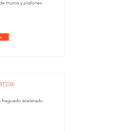
 de muros y plafones.
s
ATCH
 fraguado acelerado