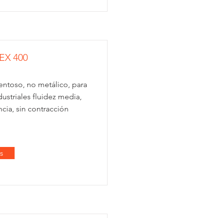
X 400
ntoso, no metálico, para
dustriales fluidez media,
encia, sin contracción
s