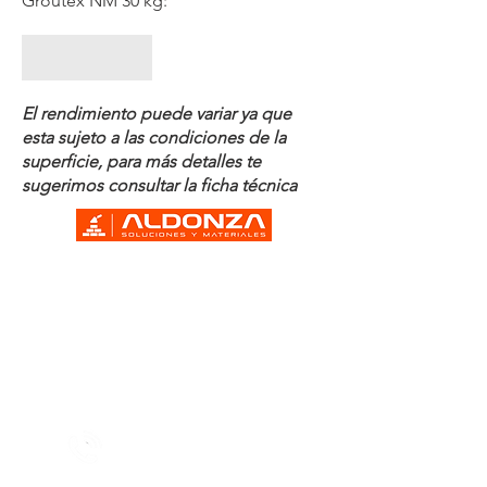
Groutex NM 30 kg:
El rendimiento puede variar ya que
esta sujeto a las condiciones de la
superficie, para más detalles te
sugerimos consultar la ficha técnica
Vía José López Portillo No. 88 km
15.5 Colonia Buenavista Tultitlán,
Estado de México
CP 54944
Contácto
55 6731 7378
55 6731 7377