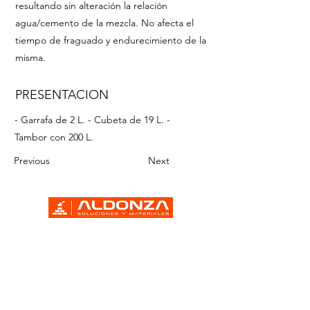
resultando sin alteración la relación
agua/cemento de la mezcla. No afecta el
tiempo de fraguado y endurecimiento de la
misma.
PRESENTACION
- Garrafa de 2 L. - Cubeta de 19 L. -
Tambor con 200 L.
Previous
Next
Vía José López Portillo No. 88 km
15.5 Colonia Buenavista Tultitlán,
Estado de México
CP 54944